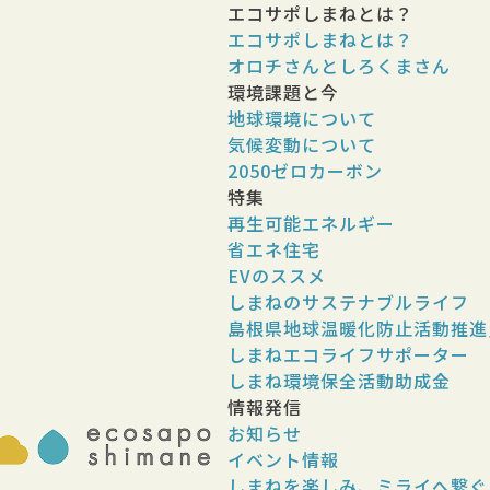
エコサポしまねとは？
エコサポしまねとは？
オロチさんとしろくまさん
環境課題と今
地球環境について
気候変動について
2050ゼロカーボン
特集
再生可能エネルギー
省エネ住宅
を実質ゼロにする「カーボンニュートラル」を目指すこと
EVのススメ
可能な社会を築くための重要な目標です。現在、日本は
しまねのサステナブルライフ
果ガスを排出しており、これをゼロにするには、社会シス
島根県地球温暖化防止活動推進
しまねエコライフサポーター
しまね環境保全活動助成金
情報発信
ロにすることです。
お知らせ
イベント情報
しまねを楽しみ、ミライへ繋ぐ