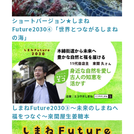
ショートバージョン★しまね
Future2030④「世界とつながるしまね
の海」
しまねFuture2030③～未来のしまねへ
福をつなぐ～來間屋生姜糖本