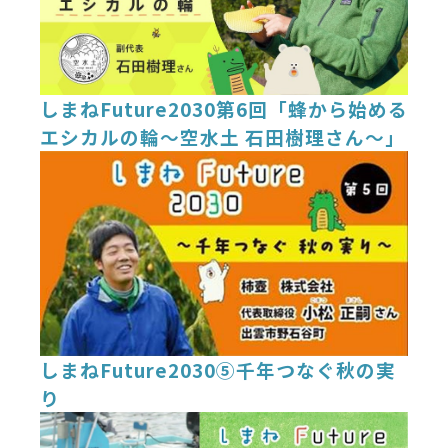
しまねFuture2030第6回「蜂から始める
エシカルの輪～空水土 石田樹理さん～」
しまねFuture2030⑤千年つなぐ秋の実
り