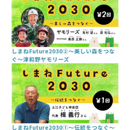
しまねFuture2030②～美しい森をつな
ぐ～津和野ヤモリーズ
しまねFuture2030①～伝統をつなぐ～