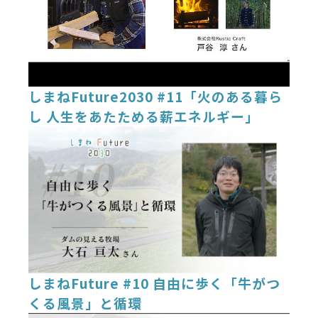
しまねFuture2030 #11「火のある暮ら
し 人生をあたためる薪エネルギー」
しまねFuture #10 自由に歩く「牛がつ
くる風景」と循環