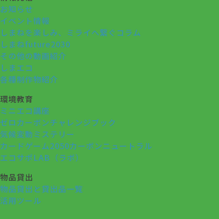
お知らせ
イベント情報
しまねを楽しみ、ミライへ繋ぐコラム
しまねfuture2030
その他の動画紹介
しまエコ
各種制作物紹介
環境教育
ミニエコ講座
ゼロカーボンチャレンジブック
気候変動ミステリー
カードゲーム2050カーボンニュートラル
エコサポLAB（ラボ）
物品貸出
物品貸出と貸出品一覧
活用ツール