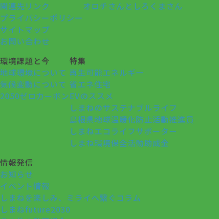
関連先リンク
オロチさんとしろくまさん
プライバシーポリシー
サイトマップ
お問い合わせ
環境課題と今
特集
地球環境について
再生可能エネルギー
気候変動について
省エネ住宅
2050ゼロカーボン
EVのススメ
しまねのサステナブルライフ
島根県地球温暖化防止活動推進員
しまねエコライフサポーター
しまね環境保全活動助成金
情報発信
お知らせ
イベント情報
しまねを楽しみ、ミライへ繋ぐコラム
しまねfuture2030